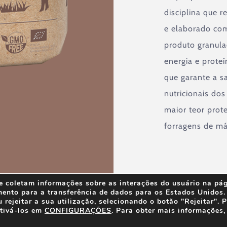
disciplina que 
e elaborado com
produto granula
energia e prote
que garante a s
nutricionais do
maior teor prot
forragens de má
e coletam informações sobre as interações do usuário na pág
mento para a transferência de dados para os Estados Unidos.
rejeitar a sua utilização, selecionando o botão "Rejeitar". 
ativá-los em
CONFIGURAÇÕES
. Para obter mais informações,
 2021 |
Aviso legal
|
Política de cookies
|
Política de pr