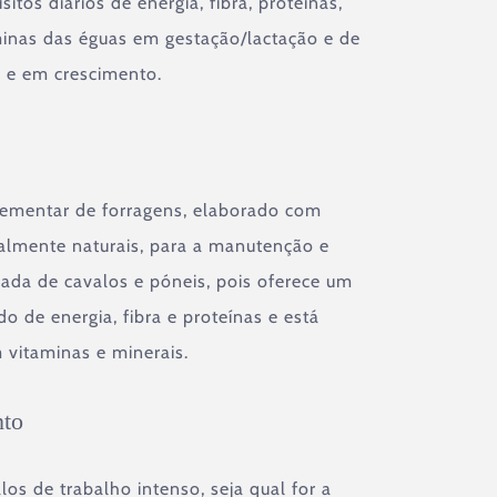
sitos diários de energia, fibra, proteínas,
minas das éguas em gestação/lactação e de
s e em crescimento.
ementar de forragens, elaborado com
talmente naturais, para a manutenção e
ada de cavalos e póneis, pois oferece um
do de energia, fibra e proteínas e está
 vitaminas e minerais.
nto
os de trabalho intenso, seja qual for a