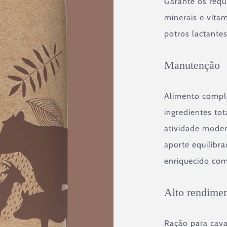
Garante os requi
minerais e vita
potros lactante
Manutenção
Alimento compl
ingredientes to
atividade moder
aporte equilibra
enriquecido com
Alto rendime
Ração para caval