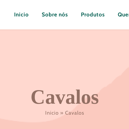
Inicio
Sobre nós
Produtos
Quer
Cavalos
Inicio
»
Cavalos